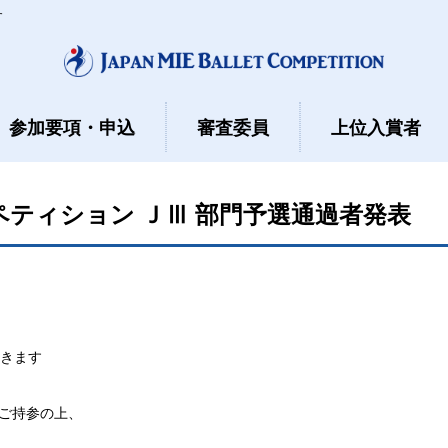
す
参加要項・申込
審査委員
上位入賞者
ペティション ＪⅢ 部門予選通過者発表
だきます
をご持参の上、