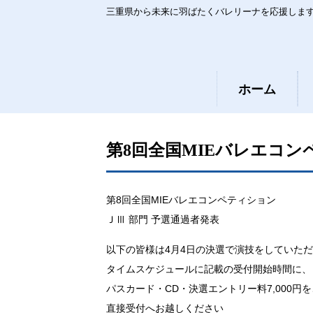
三重県から未来に羽ばたくバレリーナを応援しま
ホーム
第8回全国MIEバレエコン
第8回全国MIEバレエコンペティション
ＪⅢ 部門 予選通過者発表
以下の皆様は4月4日の決選で演技をしていた
タイムスケジュールに記載の受付開始時間に、
パスカード・CD・決選エントリー料7,000円
直接受付へお越しください